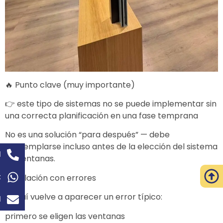
🔥 Punto clave (muy importante)
👉 este tipo de sistemas no se puede implementar sin
una correcta planificación en una fase temprana
No es una solución “para después” — debe
contemplarse incluso antes de la elección del sistema
l
de ventanas.
t
⚠️ Relación con errores
Y aquí vuelve a aparecer un error típico:
l
primero se eligen las ventanas