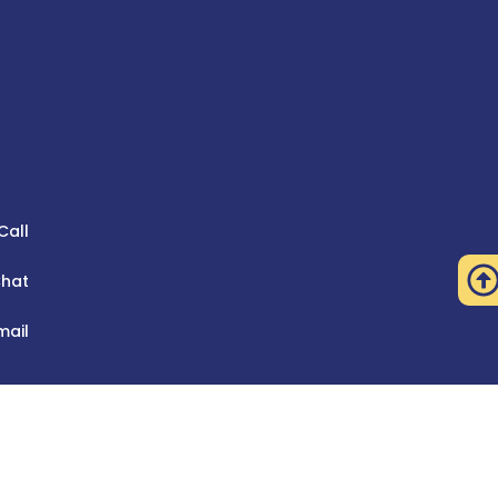
Call
hat
mail