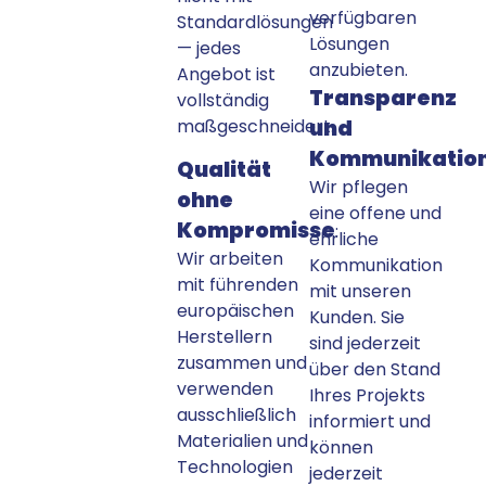
verfügbaren
Standardlösungen
Lösungen
— jedes
anzubieten.
Angebot ist
Transparenz
vollständig
maßgeschneidert.
und
Kommunikatio
Qualität
Wir pflegen
ohne
eine offene und
Kompromisse
:
ehrliche
Wir arbeiten
Kommunikation
mit führenden
mit unseren
europäischen
Kunden. Sie
Herstellern
sind jederzeit
zusammen und
über den Stand
verwenden
Ihres Projekts
ausschließlich
informiert und
Materialien und
können
Technologien
jederzeit