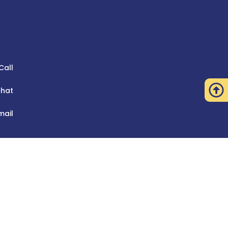
Call
hat
mail